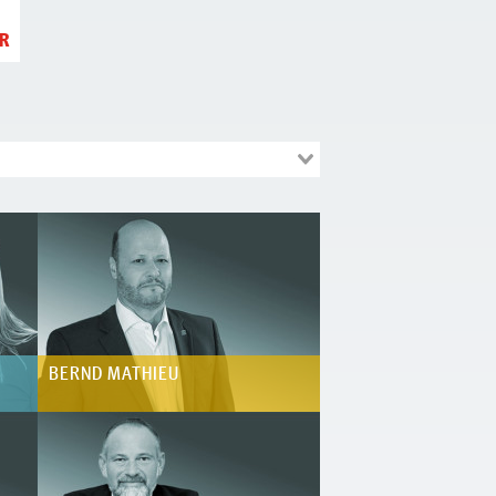
R
BRITTA EHRBRECHT
BERND MATHIEU
BURKHARD AVIS-MA