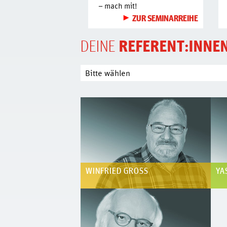
– mach mit!
ZUR SEMINARREIHE
REFERENT:INNE
DEINE
WINFRIED GROSS
YA