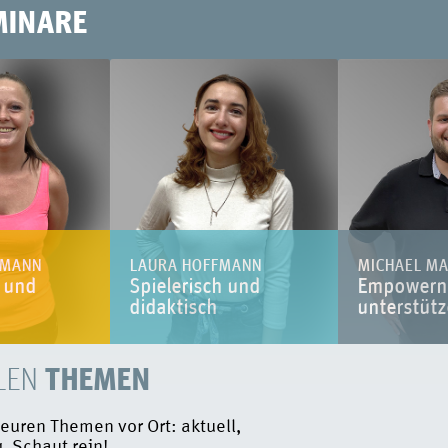
MINARE
FMANN
LAURA HOFFMANN
MICHAEL M
v und
Spielerisch und
Empowern
didaktisch
unterstüt
THEMEN
LEN
uren Themen vor Ort: aktuell,
. Schaut rein!