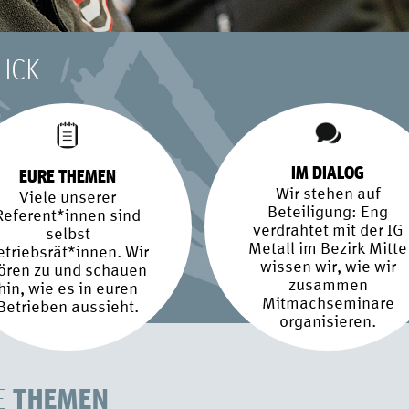
LICK
IM DIALOG
EURE THEMEN
Wir stehen auf
Viele unserer
Beteiligung: Eng
Referent*innen sind
verdrahtet mit der IG
selbst
Metall im Bezirk Mitte
etriebsrät*innen. Wir
wissen wir, wie wir
ören zu und schauen
zusammen
hin, wie es in euren
Mitmachseminare
Betrieben aussieht.
organisieren.
THEMEN
LE