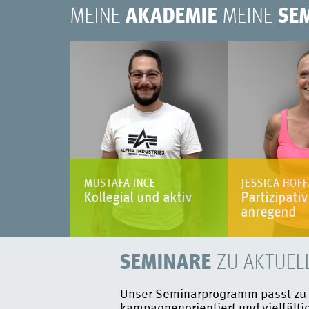
MEINE
AKADEMIE
MEINE
SE
MUSTAFA INCE
JESSICA HOF
Kollegial und aktiv
Partizipati
anregend
SEMINARE
ZU AKTUEL
Unser Seminarprogramm passt zu e
kampagnenorientiert und vielfältig